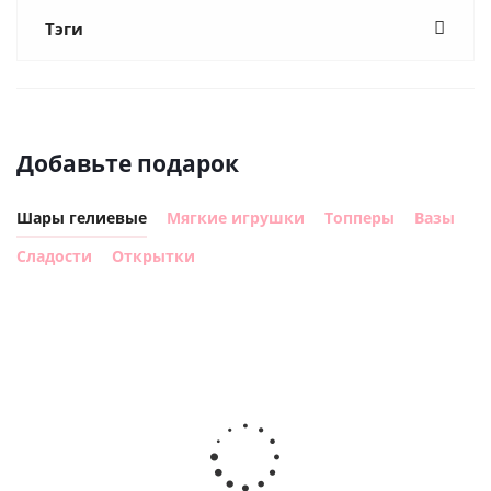
Тэги
Добавьте подарок
Шары гелиевые
Мягкие игрушки
Топперы
Вазы
Сладости
Открытки
Шар с
Шар круг,
днем
счастливого
рождения,
Сердце розовое
дня
с