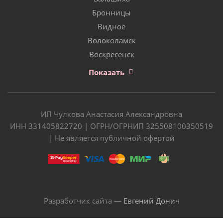
Бронницы
Видное
Волоколамск
Воскресенск
Показать
ИП Чулкова Анастасия Александровна
ИНН 331405822720 | ОГРН/ОГРНИП 325508100350519
| Не является публичной офертой
Разработчик сайта —
Евгений Донич