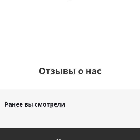
фольгированный
рождения
бабочками
шар с гелием (45
(45см)
см)
900
руб.
900
руб.
895
руб.
Отзывы о нас
Ранее вы смотрели