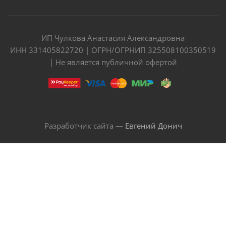
ИП Чулкова Анастасия Александровна
ИНН 331405822720 | ОГРН/ОГРНИП 325508100350519
| Не является публичной офертой
Разработчик сайта —
Евгений Донич