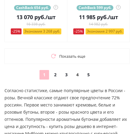
CashBack 654 руб.
?
CashBack 599 руб.
?
13 070
руб.
/шт
11 985
руб.
/шт
16 338 руб.
14 982 руб.
-25%
Экономия 3 268 руб.
-25%
Экономия 2 997 руб.
Показать еще
1
2
3
4
5
Согласно статистике, самые популярные цветы в России -
розы. Вечной классике отдают свое предпочтение 72%
россиян. Первое место занимают кремовые, белые и
розовые бутоны, второе - розы красного цвета и его
оттенков. Популярности ароматным бутонам добавляет их
цена и доступность - купить розы дешево в интернет-
магазине MyBloom можно круглосуточно с курьерской