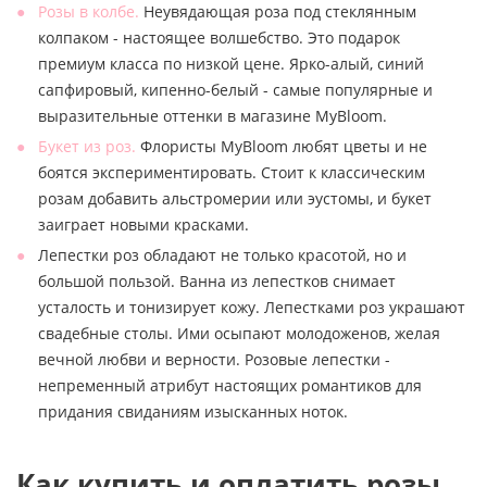
Розы в колбе.
Неувядающая роза под стеклянным
колпаком - настоящее волшебство. Это подарок
премиум класса по низкой цене. Ярко-алый, синий
сапфировый, кипенно-белый - самые популярные и
выразительные оттенки в магазине MyBloom.
Букет из роз.
Флористы MyBloom любят цветы и не
боятся экспериментировать. Стоит к классическим
розам добавить альстромерии или эустомы, и букет
заиграет новыми красками.
Лепестки роз обладают не только красотой, но и
большой пользой. Ванна из лепестков снимает
усталость и тонизирует кожу. Лепестками роз украшают
свадебные столы. Ими осыпают молодоженов, желая
вечной любви и верности. Розовые лепестки -
непременный атрибут настоящих романтиков для
придания свиданиям изысканных ноток.
Как купить и оплатить розы