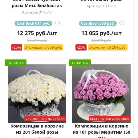
розы Мисс Бомбастик
Артикул: 011612
Артикул: 011640
CashBack 614 руб.
?
CashBack 653 руб.
?
12 275
руб.
/шт
13 055
руб.
/шт
15 344 руб.
16 319 руб.
-25%
Экономия 3 069 руб.
-25%
Экономия 3 264 руб.
НОВИНКА
НОВИНКА
БЕСПЛАТНАЯ ДОСТАВКА
БЕСПЛАТНАЯ ДОСТАВКА
Композиция в корзине
Композиция в корзине
из 201 белой розы
из 101 розы Меритим (50