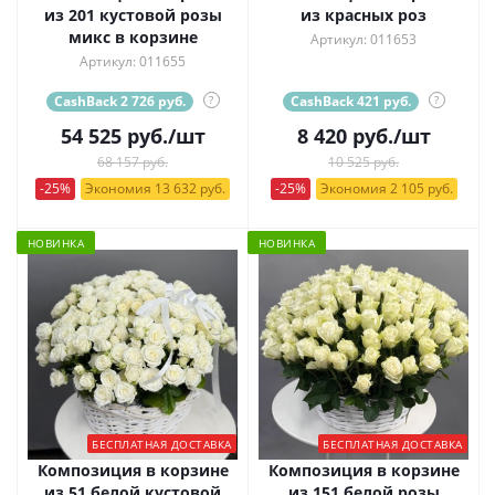
из 201 кустовой розы
из красных роз
микс в корзине
Артикул: 011653
Артикул: 011655
CashBack 2 726 руб.
?
CashBack 421 руб.
?
54 525
руб.
/шт
8 420
руб.
/шт
68 157 руб.
10 525 руб.
-25%
Экономия 13 632 руб.
-25%
Экономия 2 105 руб.
НОВИНКА
НОВИНКА
БЕСПЛАТНАЯ ДОСТАВКА
БЕСПЛАТНАЯ ДОСТАВКА
Композиция в корзине
Композиция в корзине
из 51 белой кустовой
из 151 белой розы