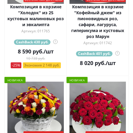
Композиция в корзине
Композиция в корзине
"Холодок" из 25
"Кофейный джем" из
кустовых малиновых роз
пионовидных роз,
и эвкалипта
сафари, лагуруса,
гиперикума и кустовых
Артикул: 011765
роз Марун
CashBack 430 руб.
?
Артикул: 011742
8 590
руб.
/шт
CashBack 401 руб.
?
10 738 руб.
8 020
руб.
/шт
-25%
Экономия 2 148 руб.
НОВИНКА
НОВИНКА