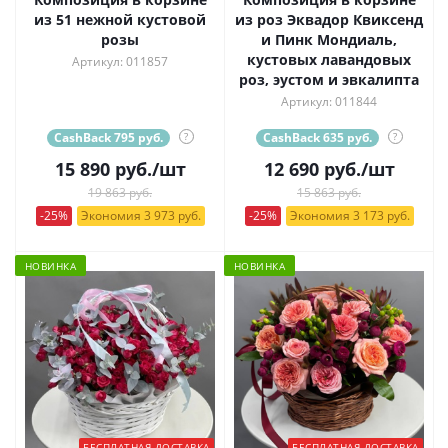
из 51 нежной кустовой
из роз Эквадор Квиксенд
розы
и Пинк Мондиаль,
кустовых лавандовых
Артикул: 011857
роз, эустом и эвкалипта
Артикул: 011844
CashBack 795 руб.
?
CashBack 635 руб.
?
15 890
руб.
/шт
12 690
руб.
/шт
19 863 руб.
15 863 руб.
-25%
Экономия 3 973 руб.
-25%
Экономия 3 173 руб.
НОВИНКА
НОВИНКА
БЕСПЛАТНАЯ ДОСТАВКА
БЕСПЛАТНАЯ ДОСТАВКА