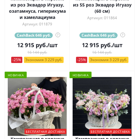
из роз Эквадор Игуазу,
из 55 роз Эквадор Игуазу
озатамнуса, гиперикума
(60 см)
и хамелациума
Артикул: 011864
Артикул: 011879
CashBack 646 руб.
?
CashBack 646 руб.
?
12 915
руб.
/шт
12 915
руб.
/шт
16 144 руб.
16 144 руб.
-25%
Экономия 3 229 руб.
-25%
Экономия 3 229 руб.
НОВИНКА
НОВИНКА
БЕСПЛАТНАЯ ДОСТАВКА
БЕСПЛАТНАЯ ДОСТАВКА
Композиция в корзине
Композиция в корзине