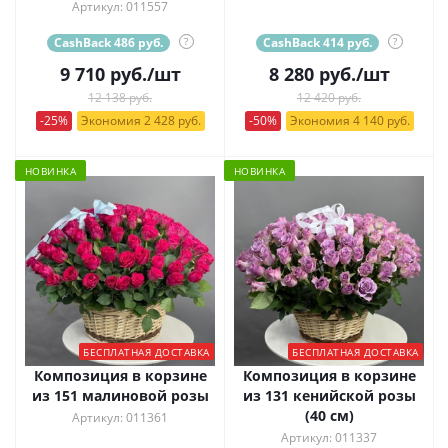
Артикул: 011557
CashBack 486 руб.
?
CashBack 414 руб.
?
9 710
руб.
/шт
8 280
руб.
/шт
12 138 руб.
12 420 руб.
-25%
Экономия 2 428 руб.
-50%
Экономия 4 140 руб.
НОВИНКА
НОВИНКА
БЕСПЛАТНАЯ ДОСТАВКА
БЕСПЛАТНАЯ ДОСТАВКА
Композиция в корзине
Композиция в корзине
из 151 малиновой розы
из 131 кенийской розы
(40 см)
Артикул: 011361
Артикул: 011337