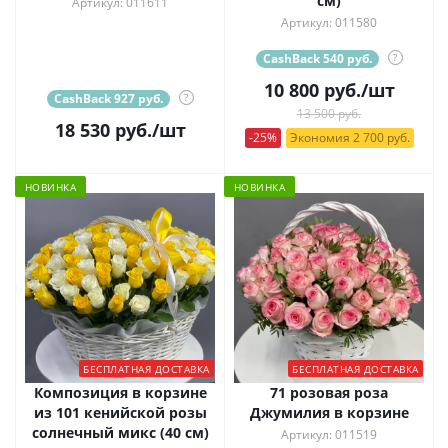
см)
Артикул: 011611
Артикул: 011580
CashBack 540 руб.
?
10 800
руб.
/шт
CashBack 927 руб.
?
13 500 руб.
18 530
руб.
/шт
-25%
Экономия 2 700 руб.
НОВИНКА
НОВИНКА
БЕСПЛАТНАЯ ДОСТАВКА
БЕСПЛАТНАЯ ДОСТАВКА
Композиция в корзине
71 розовая роза
из 101 кенийской розы
Джумилия в корзине
солнечный микс (40 см)
Артикул: 011519