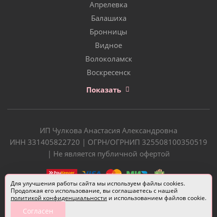
Апрелевка
Балашиха
Бронницы
Видное
Волоколамск
Воскресенск
Показать
ИП Чулкова Анастасия Александровна
ИНН 331405822720 | ОГРН/ОГРНИП 325508100350519
| Не является публичной офертой
Для улучшения работы сайта мы используем файлы cookies.
Продолжая его использование, вы соглашаетесь с нашей
политикой конфиденциальности
и использованием файлов cookie.
Согласен
Разработчик сайта —
Евгений Донич