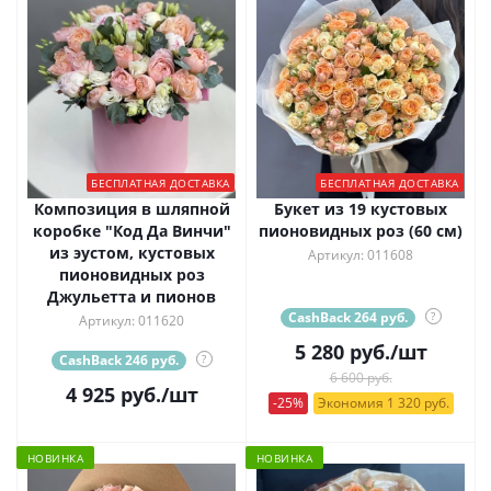
БЕСПЛАТНАЯ ДОСТАВКА
БЕСПЛАТНАЯ ДОСТАВКА
Композиция в шляпной
Букет из 19 кустовых
коробке "Код Да Винчи"
пионовидных роз (60 см)
из эустом, кустовых
Артикул: 011608
пионовидных роз
Джульетта и пионов
CashBack 264 руб.
?
Артикул: 011620
5 280
руб.
/шт
CashBack 246 руб.
?
6 600 руб.
4 925
руб.
/шт
-25%
Экономия 1 320 руб.
НОВИНКА
НОВИНКА