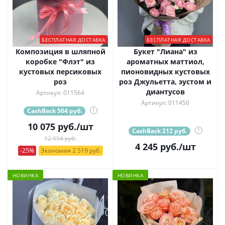
БЕСПЛАТНАЯ ДОСТАВКА
БЕСПЛАТНАЯ ДОСТАВКА
Композиция в шляпной
Букет "Лиана" из
коробке "Флэт" из
ароматных маттиол,
кустовых персиковых
пионовидных кустовых
роз
роз Джульетта, эустом и
диантусов
Артикул: 011564
Артикул: 011450
CashBack 504 руб.
?
10 075
руб.
/шт
CashBack 212 руб.
?
12 594 руб.
4 245
руб.
/шт
-25%
Экономия 2 519 руб.
НОВИНКА
НОВИНКА