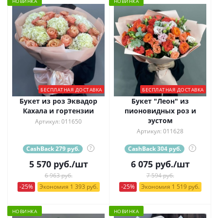
НОВИНКА
НОВИНКА
БЕСПЛАТНАЯ ДОСТАВКА
БЕСПЛАТНАЯ ДОСТАВКА
Букет из роз Эквадор
Букет "Леон" из
Кахала и гортензии
пионовидных роз и
эустом
Артикул: 011650
Артикул: 011628
CashBack 279 руб.
?
CashBack 304 руб.
?
5 570
руб.
/шт
6 075
руб.
/шт
6 963 руб.
7 594 руб.
-25%
Экономия 1 393 руб.
-25%
Экономия 1 519 руб.
НОВИНКА
НОВИНКА