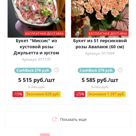
БЕСПЛАТНАЯ ДОСТАВКА
БЕСПЛАТНАЯ ДОСТАВКА
Букет "Миссис" из
Букет из 51 персиковой
кустовой розы
розы Аваланж (60 см)
Джульетта и эустом
Артикул: 011099
Артикул: 011131
CashBack 276 руб.
?
CashBack 279 руб.
?
5 515
руб.
/шт
5 585
руб.
/шт
6 343 руб.
6 982 руб.
-15%
Экономия 828 руб.
-25%
Экономия 1 397 руб.
Показать еще