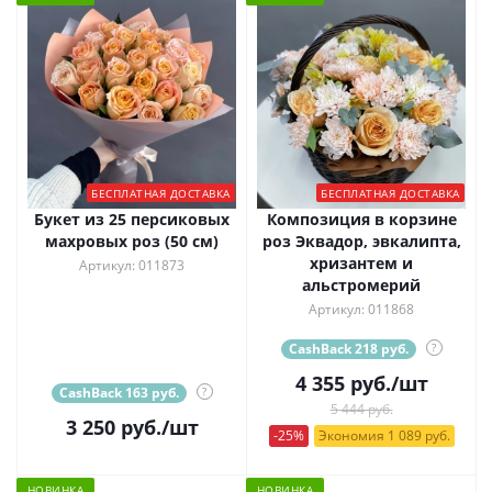
БЕСПЛАТНАЯ ДОСТАВКА
БЕСПЛАТНАЯ ДОСТАВКА
Букет из 25 персиковых
Композиция в корзине
махровых роз (50 см)
роз Эквадор, эвкалипта,
хризантем и
Артикул: 011873
альстромерий
Артикул: 011868
CashBack 218 руб.
?
4 355
руб.
/шт
CashBack 163 руб.
?
5 444 руб.
3 250
руб.
/шт
-25%
Экономия 1 089 руб.
НОВИНКА
НОВИНКА