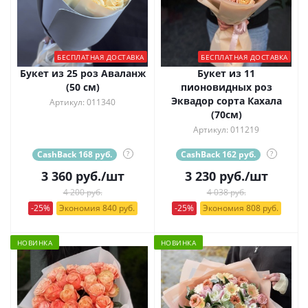
БЕСПЛАТНАЯ ДОСТАВКА
БЕСПЛАТНАЯ ДОСТАВКА
Букет из 25 роз Аваланж
Букет из 11
(50 см)
пионовидных роз
Эквадор сорта Кахала
Артикул: 011340
(70см)
Артикул: 011219
CashBack 168 руб.
?
CashBack 162 руб.
?
3 360
руб.
/шт
3 230
руб.
/шт
4 200 руб.
4 038 руб.
-25%
Экономия 840 руб.
-25%
Экономия 808 руб.
НОВИНКА
НОВИНКА