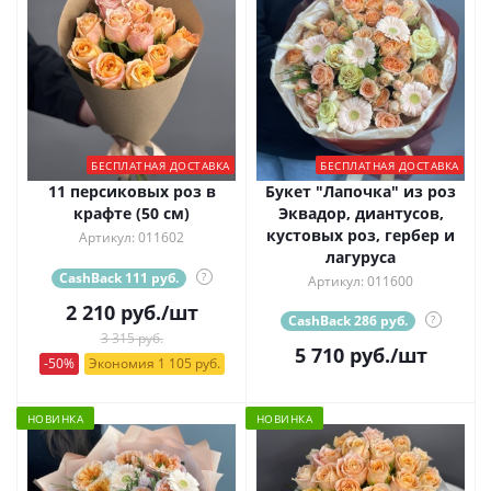
БЕСПЛАТНАЯ ДОСТАВКА
БЕСПЛАТНАЯ ДОСТАВКА
11 персиковых роз в
Букет "Лапочка" из роз
крафте (50 см)
Эквадор, диантусов,
кустовых роз, гербер и
Артикул: 011602
лагуруса
CashBack 111 руб.
?
Артикул: 011600
2 210
руб.
/шт
CashBack 286 руб.
?
3 315 руб.
5 710
руб.
/шт
-50%
Экономия 1 105 руб.
НОВИНКА
НОВИНКА