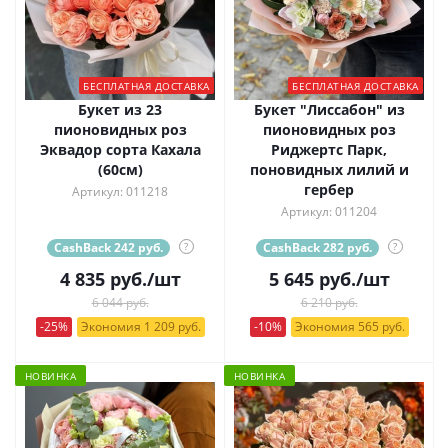
БЕСПЛАТНАЯ ДОСТАВКА
БЕСПЛАТНАЯ ДОСТАВКА
Букет из 23
Букет "Лиссабон" из
пионовидных роз
пионовидных роз
Эквадор сорта Кахала
Риджертс Парк,
(60см)
поновидных лилий и
гербер
Артикул: 011218
Артикул: 011204
CashBack 242 руб.
?
CashBack 282 руб.
?
4 835
руб.
/шт
5 645
руб.
/шт
6 044 руб.
6 210 руб.
-25%
Экономия 1 209 руб.
-10%
Экономия 565 руб.
НОВИНКА
НОВИНКА