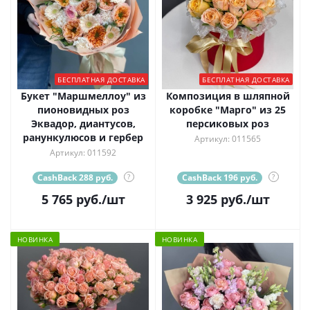
БЕСПЛАТНАЯ ДОСТАВКА
БЕСПЛАТНАЯ ДОСТАВКА
Букет "Маршмеллоу" из
Композиция в шляпной
пионовидных роз
коробке "Марго" из 25
Эквадор, диантусов,
персиковых роз
ранункулюсов и гербер
Артикул: 011565
Артикул: 011592
CashBack 288 руб.
?
CashBack 196 руб.
?
5 765
руб.
/шт
3 925
руб.
/шт
НОВИНКА
НОВИНКА