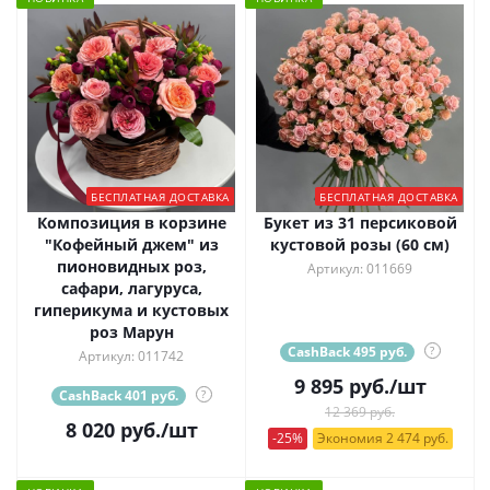
БЕСПЛАТНАЯ ДОСТАВКА
БЕСПЛАТНАЯ ДОСТАВКА
Композиция в корзине
Букет из 31 персиковой
"Кофейный джем" из
кустовой розы (60 см)
пионовидных роз,
Артикул: 011669
сафари, лагуруса,
гиперикума и кустовых
роз Марун
CashBack 495 руб.
?
Артикул: 011742
9 895
руб.
/шт
CashBack 401 руб.
?
12 369 руб.
8 020
руб.
/шт
-25%
Экономия 2 474 руб.