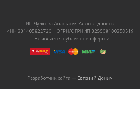
ИП Чулкова Анастасия Александровна
ИНН 331405822720 | ОГРН/ОГРНИП 325508100350519
| Не является публичной офертой
Разработчик сайта —
Евгений Донич