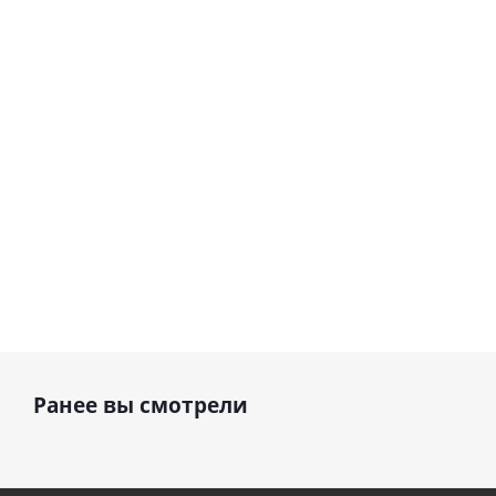
(45 см)
Сердце розовое
(40х102
фольгированный
см)
шар с гелием (45
см)
895
1 330
руб.
руб.
895
руб.
Ранее вы смотрели