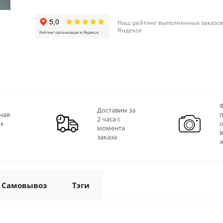
Наш рейтинг выполненных заказов
Яндексе
Ф
Доставим за
ная
2 часа с
 к
момента
заказа
Самовывоз
Тэги