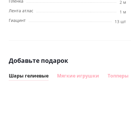
Пленка
2 м
Лента атлас
1 м
Гиацинт
13 шт
Добавьте подарок
Шары гелиевые
Мягкие игрушки
Топперы
Шар
Шар
сердце I
гелиевый
love you
цифра 8