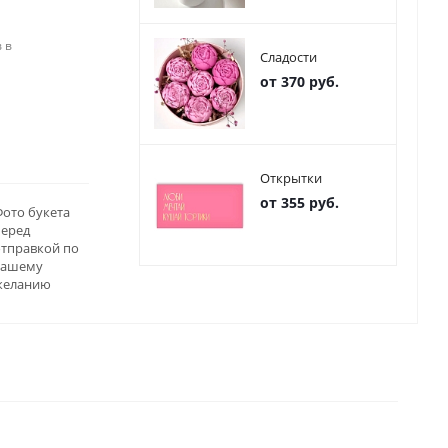
 в
Сладости
от 370 руб.
Открытки
от 355 руб.
ото букета
перед
отправкой по
вашему
желанию