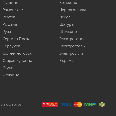
Пущино
Хотьково
Раменское
Черноголовка
Реутов
Чехов
Рошаль
Шатура
Руза
Щёлково
Сергиев Посад
Электрогорск
Серпухов
Электросталь
Солнечногорск
Электроугли
Старая Купавна
Яхрома
Ступино
Фрязино
ной офертой