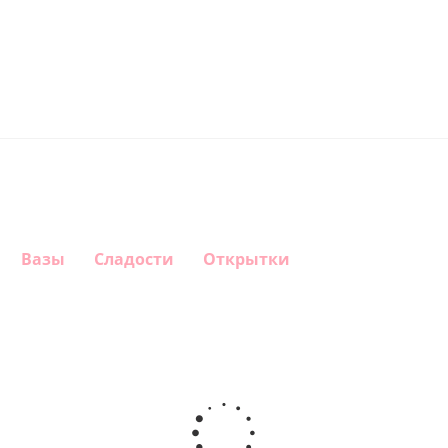
Вазы
Сладости
Открытки
Шар
Шар
Шар
Шар
гелиевый
гелиевый
гелиевый
Звезда - С
цифра 4
цифра 3
цифра 1
днем