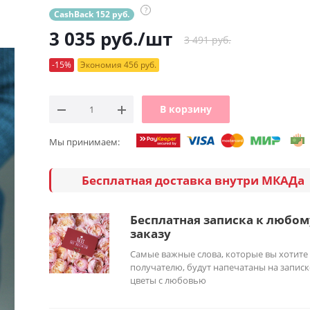
?
CashBack 152 руб.
3 035
руб.
/шт
3 491 руб.
-15%
Экономия 456 руб.
В корзину
Мы принимаем:
Бесплатная доставка внутри МКАДа
Бесплатная записка к любом
заказу
Самые важные слова, которые вы хотите
получателю, будут напечатаны на записк
цветы с любовью