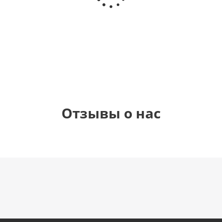
(40х102
(40х102
(40х102
рождения
см)
см)
см)
(45 см)
1 330
1 330
1 330
895
руб.
руб.
руб.
руб.
Отзывы о нас