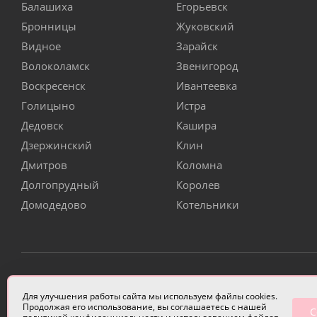
Балашиха
Егорьевск
Бронницы
Жуковский
Видное
Зарайск
Волоколамск
Звенигород
Воскресенск
Ивантеевка
Голицыно
Истра
Дедовск
Кашира
Дзержинский
Клин
Дмитров
Коломна
Долгопрудный
Королев
Домодедово
Котельники
ИП Чулкова Анастасия Александровна ИНН 3314058227
Для улучшения работы сайта мы используем файлы cookies.
Продолжая его использование, вы соглашаетесь с нашей
С