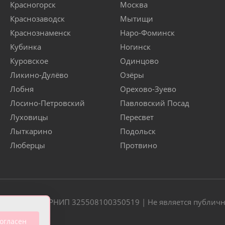
Красногорск
Москва
Краснозаводск
Мытищи
Краснознаменск
Наро-Фоминск
Кубинка
Ногинск
Куровское
Одинцово
Ликино-Дулёво
Озёры
Лобня
Орехово-Зуево
Лосино-Петровский
Павловский Посад
Луховицы
Пересвет
Лыткарино
Подольск
Люберцы
Протвино
20 | ОГРН/ОГРНИП 325508100350519 | Не является публич
огласен