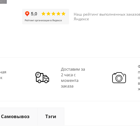
Наш рейтинг выполненных заказов
Яндексе
Ф
Доставим за
ная
2 часа с
 к
момента
заказа
Самовывоз
Тэги