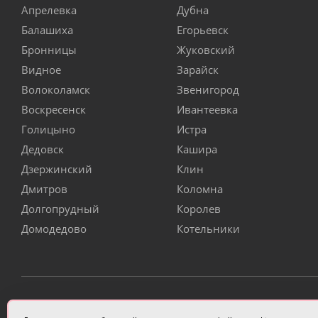
Апрелевка
Дубна
Балашиха
Егорьевск
Бронницы
Жуковский
Видное
Зарайск
Волоколамск
Звенигород
Воскресенск
Ивантеевка
Голицыно
Истра
Дедовск
Кашира
Дзержинский
Клин
Дмитров
Коломна
Долгопрудный
Королев
Домодедово
Котельники
ИП Чулкова Анастасия Александровна ИНН 3314058227