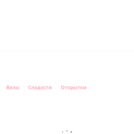
Вазы
Сладости
Открытки
Шар
Шар
Шар
Шар