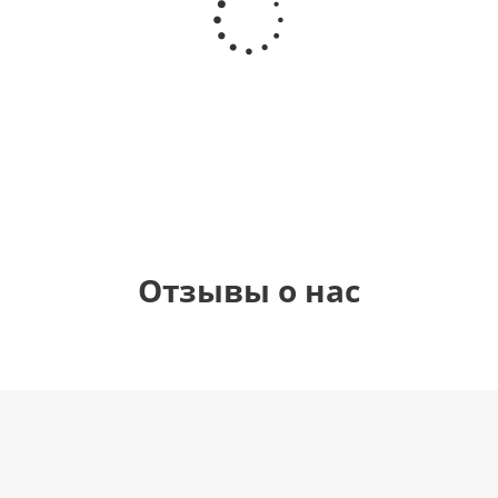
гелиевый
гелиевый
гелиевый
Звезда - С
цифра 4
цифра 3
цифра 1
днем
(40х102
(40х102
(40х102
рождения
см)
см)
см)
(45 см)
1 330
1 330
1 330
895
руб.
руб.
руб.
руб.
Отзывы о нас