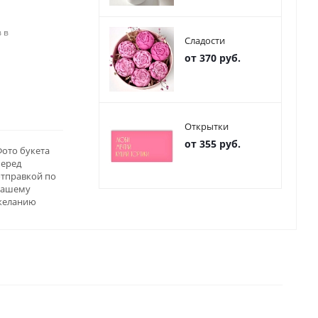
 в
Сладости
от 370 руб.
Открытки
от 355 руб.
ото букета
перед
отправкой по
вашему
желанию