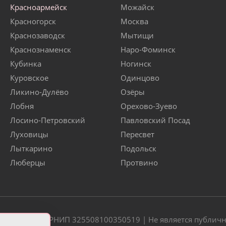
Красноармейск
Можайск
Красногорск
Москва
Краснозаводск
Мытищи
Краснознаменск
Наро-Фоминск
Кубинка
Ногинск
Куровское
Одинцово
Ликино-Дулёво
Озёры
Лобня
Орехово-Зуево
Лосино-Петровский
Павловский Посад
Луховицы
Пересвет
Лыткарино
Подольск
Люберцы
Протвино
20 | ОГРН/ОГРНИП 325508100350519 | Не является публич