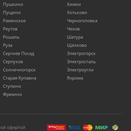
Пушкино
Химки
Пущино
Хотьково
Раменское
Черноголовка
Реутов
Чехов
Рошаль
Шатура
Руза
Щёлково
Сергиев Посад
Электрогорск
Серпухов
Электросталь
Солнечногорск
Электроугли
Старая Купавна
Яхрома
Ступино
Фрязино
ной офертой