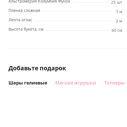
Альстромерия Колумбия Фунза
25 шт
Пленка сложная
3 м
Лента атлас
2 м
Высота букета, см
60 см
Добавьте подарок
Шары гелиевые
Мягкие игрушки
Топперы
Шар
Шар