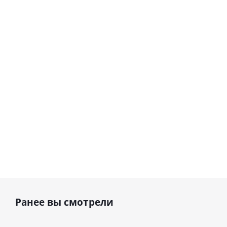
сердце I
гелиевый
love you
цифра 8
Сердце розовое
(45 см)
(40х102
фольгированный
см)
шар с гелием (45
см)
1 330
895
руб.
895
руб.
руб.
Ранее вы смотрели