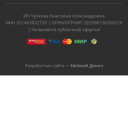
ИП Чулкова Анастасия Александровна
ИНН 331405822720 | ОГРН/ОГРНИП 325508100350519
| Не является публичной офертой
Разработчик сайта —
Евгений Донич