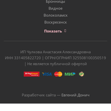
Бронницы
Видное
Волоколамск
Воскресенск
Показать
ИП Чулкова Анастасия Александровна
ИНН 331405822720 | ОГРН/ОГРНИП 325508100350519
| Не является публичной офертой
Разработчик сайта —
Евгений Донич