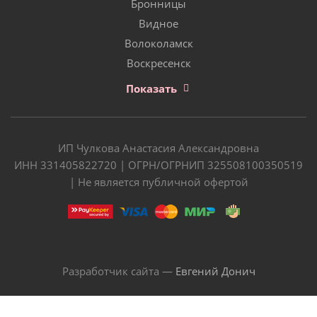
Бронницы
Видное
Волоколамск
Воскресенск
Показать
ИП Чулкова Анастасия Александровна
ИНН 331405822720 | ОГРН/ОГРНИП 325508100350519
| Не является публичной офертой
Разработчик сайта —
Евгений Донич