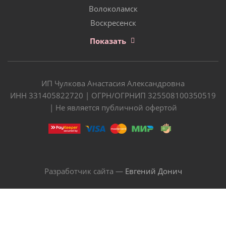
Волоколамск
Воскресенск
Показать
ИП Чулкова Анастасия Александровна
ИНН 331405822720 | ОГРН/ОГРНИП 325508100350519
| Не является публичной офертой
Разработчик сайта —
Евгений Донич