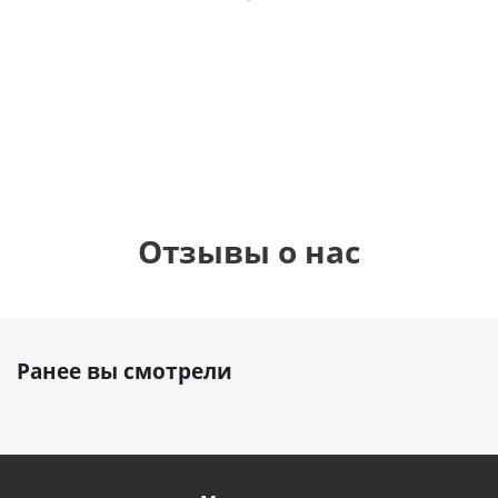
фольгированный
см)
см)
шар с гелием (45
см)
1 330
1 330
руб.
895
руб.
руб.
Отзывы о нас
Ранее вы смотрели