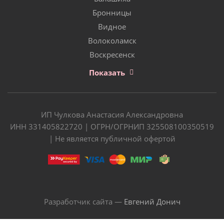
Бронницы
Видное
Волоколамск
Воскресенск
Показать
ИП Чулкова Анастасия Александровна
ИНН 331405822720 | ОГРН/ОГРНИП 325508100350519
| Не является публичной офертой
Разработчик сайта —
Евгений Донич